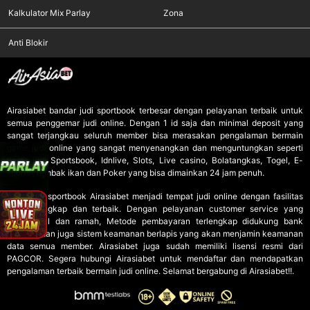
Kalkulator Mix Parlay
Zona
Anti Blokir
Airasiabet
bandar judi sportbook terbesar dengan pelayanan terbaik untuk
semua penggemar judi online. Dengan 1 id saja dan minimal deposit yang
sangat terjangkau seluruh member bisa merasakan pengalaman bermain
game judi online yang sangat menyenangkan dan menguntungkan seperti
game judi Sportsbook, Idnlive, Slots, Live casino, Bolatangkas, Togel, E-
sports ,Tembak ikan dan Poker yang bisa dimainkan 24 jam penuh.
Agen judi sportbook
Airasiabet menjadi tempat judi online dengan fasilitas
paling lengkap dan terbaik. Dengan pelayanan customer service yang
profesional dan ramah, Metode pembayaran terlengkap didukung bank
ternama dan juga sistem keamanan berlapis yang akan menjamin keamanan
data semua member. Airasiabet juga sudah memiliki lisensi resmi dari
PAGCOR. Segera hubungi Airasiabet untuk mendaftar dan mendapatkan
pengalaman terbaik bermain judi online. Selamat bergabung di Airasiabet!!.