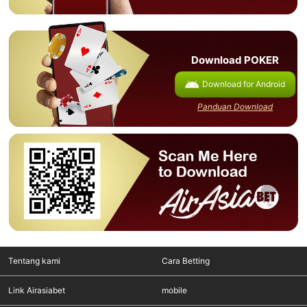
Download POKER
Download for Android
Panduan Download
Tentang kami
Cara Betting
Link Airasiabet
mobile